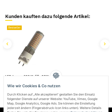
Kunden kauften dazu folgende Artikel:
Bestseller
LED-Lampe G12 Melilla 12W
(85W) neutralweiss
Wie wir Cookies & Co nutzen
Fr. 28,55
*
Durch Klicken auf „Alle akzeptieren“ gestatten Sie den Einsatz
folgender Dienste auf unserer Website: YouTube, Vimeo, Google
Map, Google Analytics, Google Ads. Sie können die Einstellung
jederzeit ändern (Fingerabdruck-Icon links unten). Weitere Details