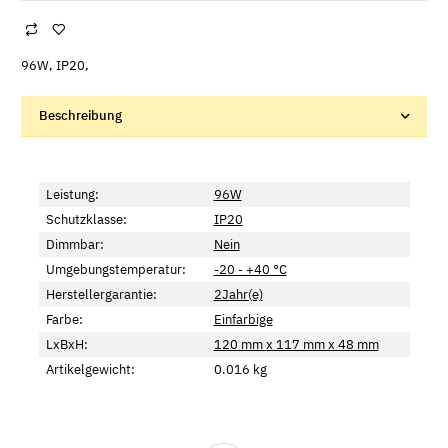
96W, IP20,
Beschreibung
Leistung:
96W
Schutzklasse:
IP20
Dimmbar:
Nein
Umgebungstemperatur:
-20 - +40 °C
Herstellergarantie:
2Jahr(e)
Farbe:
Einfarbige
LxBxH:
120 mm x 117 mm x 48 mm
Artikelgewicht:
0.016
kg