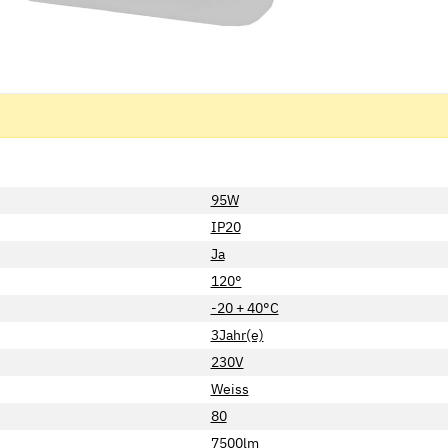
95W
IP20
Ja
120°
-20 + 40°C
3Jahr(e)
230V
Weiss
80
7500lm