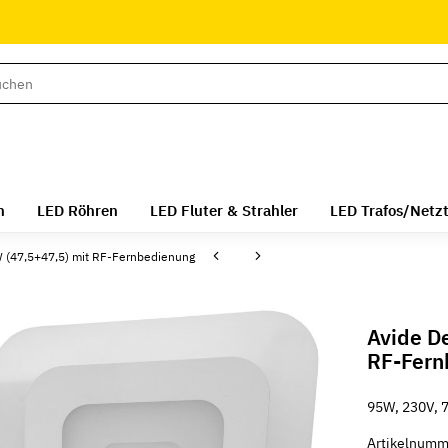
n
LED Röhren
LED Fluter & Strahler
LED Trafos/Netzt
W (47,5+47,5) mit RF-Fernbedienung
Avide D
RF-Fern
95W, 230V, 7
Artikelnumm