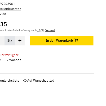
97943961
eckenleuchten
vide
,35
rsandkostenfreie Lieferung nach
LI
CH
.
Versand
In den Warenkorb
Stk
ller verfügbar
n: 1 - 2 Wochen
ergleichsliste
Auf Wunschzettel