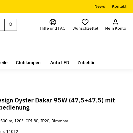
News
Kontakt
Hilfe und FAQ
Wunschzettel
Mein Konto
eile
Glühlampen
Auto LED
Zubehör
esign Oyster Dakar 95W (47,5+47,5) mit
bedienung
500lm, 120°, CRI 80, IP20, Dimmbar
er:
11012