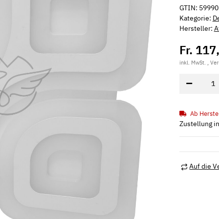
GTIN:
59990
Kategorie:
D
Hersteller:
A
Fr. 117
inkl. MwSt. , Ve
Ab Herste
Zustellung i
Auf die V