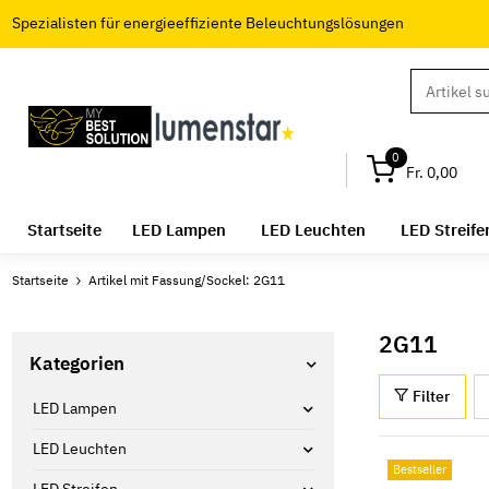
Spezialisten für energieeffiziente Beleuchtungslösungen
0
Fr. 0,00
Startseite
LED Lampen
LED Leuchten
LED Streife
Startseite
Artikel mit Fassung/Sockel: 2G11
2G11
Kategorien
Filter
LED Lampen
LED Leuchten
Bestseller