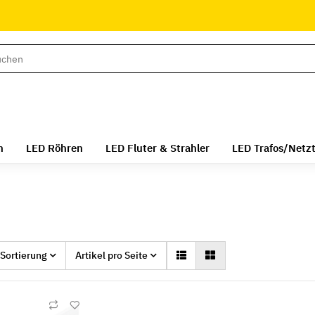
n
LED Röhren
LED Fluter & Strahler
LED Trafos/Netzt
Sortierung
Artikel pro Seite