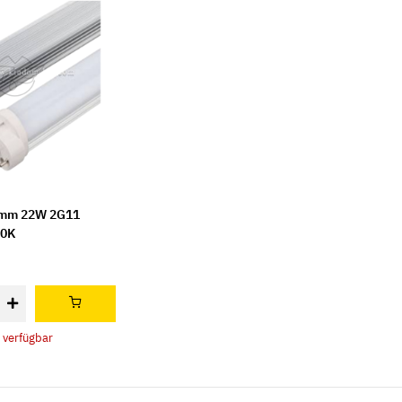
5mm 22W 2G11
00K
 verfügbar