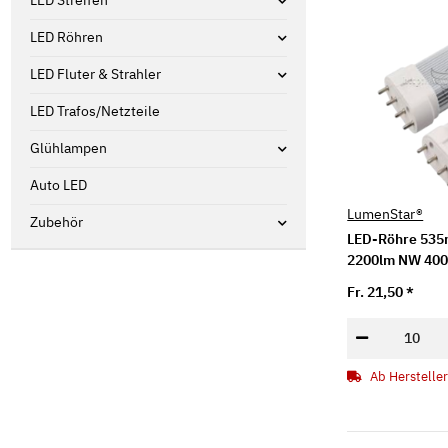
LED Streifen
LED Röhren
LED Fluter & Strahler
LED Trafos/Netzteile
Glühlampen
Auto LED
LumenStar®
Zubehör
LED-Röhre 53
2200lm NW 40
Fr. 21,50
*
Ab Hersteller