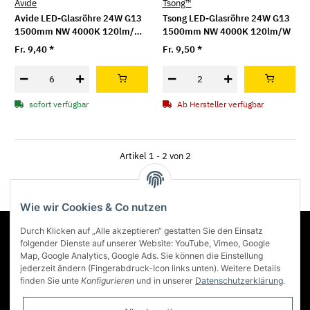
Avide
Tsong™
Avide LED-Glasröhre 24W G13
Tsong LED-Glasröhre 24W G13
1500mm NW 4000K 120lm/W
1500mm NW 4000K 120lm/W
Bulk
Fr. 9,40
*
Fr. 9,50
*
sofort verfügbar
Ab Hersteller verfügbar
Artikel 1 - 2 von 2
Wie wir Cookies & Co nutzen
Durch Klicken auf „Alle akzeptieren“ gestatten Sie den Einsatz
Über Lumenstar
folgender Dienste auf unserer Website: YouTube, Vimeo, Google
Map, Google Analytics, Google Ads. Sie können die Einstellung
jederzeit ändern (Fingerabdruck-Icon links unten). Weitere Details
Informationen
finden Sie unte
Konfigurieren
und in unserer
Datenschutzerklärung
.
Mehr über