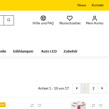
News
Kontakt
Hilfe und FAQ
Wunschzettel
Mein Konto
eile
Glühlampen
Auto LED
Zubehör
Artikel 1 - 10 von 17
1
2
ller