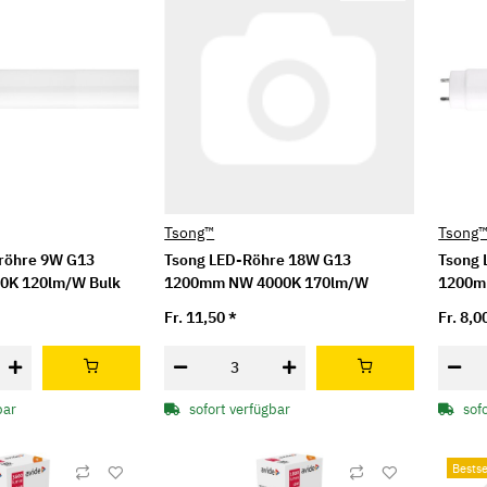
Tsong™
Tsong
sröhre 9W G13
Tsong LED-Röhre 18W G13
Tsong 
0K 120lm/W Bulk
1200mm NW 4000K 170lm/W
1200m
Fr. 11,50
*
Fr. 8,0
bar
sofort verfügbar
sof
Bestse