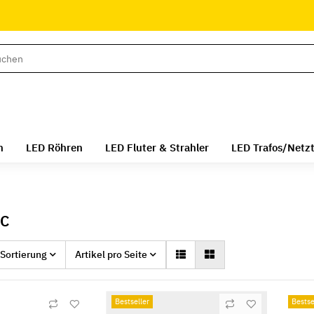
n
LED Röhren
LED Fluter & Strahler
LED Trafos/Netzt
°C
Sortierung
Artikel pro Seite
Bestseller
Bestse