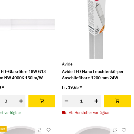
™
Avide
LED-Glasröhre 18W G13
Avide LED Nano Leuchtenkörper
m NW 4000K 150lm/W
Anschließbare 1200 mm 24W
4000K NW IP65
0
*
Fr. 19,65
*
ort verfügbar
Ab Hersteller verfügbar
ller