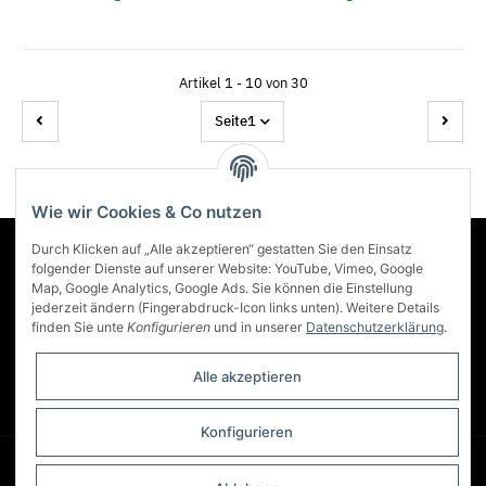
Artikel 1 - 10 von 30
Seite
1
Wie wir Cookies & Co nutzen
Durch Klicken auf „Alle akzeptieren“ gestatten Sie den Einsatz
Über Lumenstar
folgender Dienste auf unserer Website: YouTube, Vimeo, Google
Map, Google Analytics, Google Ads. Sie können die Einstellung
jederzeit ändern (Fingerabdruck-Icon links unten). Weitere Details
Informationen
finden Sie unte
Konfigurieren
und in unserer
Datenschutzerklärung
.
Mehr über
Alle akzeptieren
Zahlungsmöglichkeiten
Konfigurieren
Fr. CHF