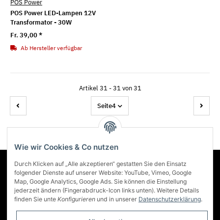
POS Power
POS Power LED-Lampen 12V
Transformator - 30W
Fr. 39,00
*
Ab Hersteller verfügbar
Artikel 31 - 31 von 31
Seite
4
Wie wir Cookies & Co nutzen
Durch Klicken auf „Alle akzeptieren“ gestatten Sie den Einsatz
Über Lumenstar
folgender Dienste auf unserer Website: YouTube, Vimeo, Google
Map, Google Analytics, Google Ads. Sie können die Einstellung
jederzeit ändern (Fingerabdruck-Icon links unten). Weitere Details
Informationen
finden Sie unte
Konfigurieren
und in unserer
Datenschutzerklärung
.
Mehr über